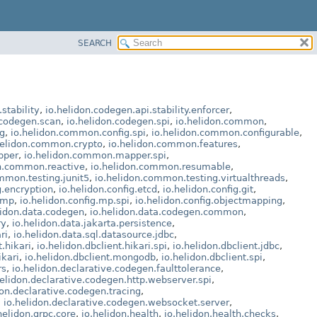
SEARCH
stability
,
io.helidon.codegen.api.stability.enforcer
,
.codegen.scan
,
io.helidon.codegen.spi
,
io.helidon.common
,
g
,
io.helidon.common.config.spi
,
io.helidon.common.configurable
,
helidon.common.crypto
,
io.helidon.common.features
,
pper
,
io.helidon.common.mapper.spi
,
on.common.reactive
,
io.helidon.common.resumable
,
mmon.testing.junit5
,
io.helidon.common.testing.virtualthreads
,
g.encryption
,
io.helidon.config.etcd
,
io.helidon.config.git
,
g.mp
,
io.helidon.config.mp.spi
,
io.helidon.config.objectmapping
,
lidon.data.codegen
,
io.helidon.data.codegen.common
,
ry
,
io.helidon.data.jakarta.persistence
,
ri
,
io.helidon.data.sql.datasource.jdbc
,
t.hikari
,
io.helidon.dbclient.hikari.spi
,
io.helidon.dbclient.jdbc
,
ikari
,
io.helidon.dbclient.mongodb
,
io.helidon.dbclient.spi
,
rs
,
io.helidon.declarative.codegen.faulttolerance
,
helidon.declarative.codegen.http.webserver.spi
,
don.declarative.codegen.tracing
,
,
io.helidon.declarative.codegen.websocket.server
,
helidon.grpc.core
,
io.helidon.health
,
io.helidon.health.checks
,