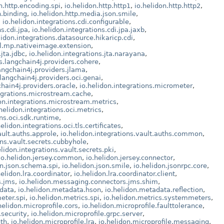
n.http.encoding.spi
,
io.helidon.http.http1
,
io.helidon.http.http2
,
n.binding
,
io.helidon.http.media.json.smile
,
,
io.helidon.integrations.cdi.configurable
,
s.cdi.jpa
,
io.helidon.integrations.cdi.jpa.jaxb
,
lidon.integrations.datasource.hikaricp.cdi
,
aal.mp.nativeimage.extension
,
.jta.jdbc
,
io.helidon.integrations.jta.narayana
,
ns.langchain4j.providers.cohere
,
langchain4j.providers.jlama
,
.langchain4j.providers.oci.genai
,
chain4j.providers.oracle
,
io.helidon.integrations.micrometer
,
tegrations.microstream.cache
,
don.integrations.microstream.metrics
,
.helidon.integrations.oci.metrics
,
ons.oci.sdk.runtime
,
helidon.integrations.oci.tls.certificates
,
ault.auths.approle
,
io.helidon.integrations.vault.auths.common
,
ons.vault.secrets.cubbyhole
,
elidon.integrations.vault.secrets.pki
,
io.helidon.jersey.common
,
io.helidon.jersey.connector
,
on.json.schema.spi
,
io.helidon.json.smile
,
io.helidon.jsonrpc.core
,
helidon.lra.coordinator
,
io.helidon.lra.coordinator.client
,
s.jms
,
io.helidon.messaging.connectors.jms.shim
,
adata
,
io.helidon.metadata.hson
,
io.helidon.metadata.reflection
,
eter.spi
,
io.helidon.metrics.spi
,
io.helidon.metrics.systemmeters
,
helidon.microprofile.cors
,
io.helidon.microprofile.faulttolerance
,
.security
,
io.helidon.microprofile.grpc.server
,
uth
,
io.helidon.microprofile.lra
,
io.helidon.microprofile.messaging
,