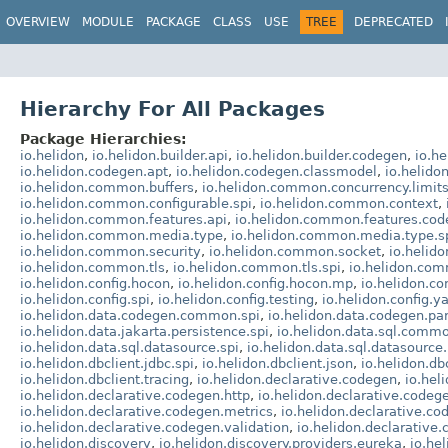
OVERVIEW
MODULE
PACKAGE
CLASS
USE
TREE
DEPRECATED
Hierarchy For All Packages
Package Hierarchies:
io.helidon
,
io.helidon.builder.api
,
io.helidon.builder.codegen
,
io.he
io.helidon.codegen.apt
,
io.helidon.codegen.classmodel
,
io.helido
io.helidon.common.buffers
,
io.helidon.common.concurrency.limit
io.helidon.common.configurable.spi
,
io.helidon.common.context
,
io.helidon.common.features.api
,
io.helidon.common.features.co
io.helidon.common.media.type
,
io.helidon.common.media.type.s
io.helidon.common.security
,
io.helidon.common.socket
,
io.helid
io.helidon.common.tls
,
io.helidon.common.tls.spi
,
io.helidon.co
io.helidon.config.hocon
,
io.helidon.config.hocon.mp
,
io.helidon.co
io.helidon.config.spi
,
io.helidon.config.testing
,
io.helidon.config.y
io.helidon.data.codegen.common.spi
,
io.helidon.data.codegen.pa
io.helidon.data.jakarta.persistence.spi
,
io.helidon.data.sql.comm
io.helidon.data.sql.datasource.spi
,
io.helidon.data.sql.datasource
io.helidon.dbclient.jdbc.spi
,
io.helidon.dbclient.json
,
io.helidon.db
io.helidon.dbclient.tracing
,
io.helidon.declarative.codegen
,
io.hel
io.helidon.declarative.codegen.http
,
io.helidon.declarative.codege
io.helidon.declarative.codegen.metrics
,
io.helidon.declarative.c
io.helidon.declarative.codegen.validation
,
io.helidon.declarative
io.helidon.discovery
,
io.helidon.discovery.providers.eureka
,
io.he