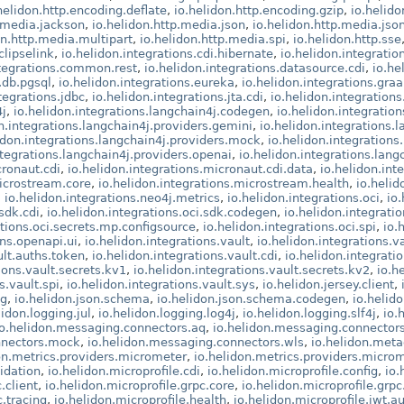
helidon.http.encoding.deflate
,
io.helidon.http.encoding.gzip
,
io.helido
p.media.jackson
,
io.helidon.http.media.json
,
io.helidon.http.media.jso
on.http.media.multipart
,
io.helidon.http.media.spi
,
io.helidon.http.sse
clipselink
,
io.helidon.integrations.cdi.hibernate
,
io.helidon.integration
ntegrations.common.rest
,
io.helidon.integrations.datasource.cdi
,
io.he
.db.pgsql
,
io.helidon.integrations.eureka
,
io.helidon.integrations.gr
tegrations.jdbc
,
io.helidon.integrations.jta.cdi
,
io.helidon.integrations
4j
,
io.helidon.integrations.langchain4j.codegen
,
io.helidon.integratio
n.integrations.langchain4j.providers.gemini
,
io.helidon.integrations.
idon.integrations.langchain4j.providers.mock
,
io.helidon.integrations
ntegrations.langchain4j.providers.openai
,
io.helidon.integrations.lang
cronaut.cdi
,
io.helidon.integrations.micronaut.cdi.data
,
io.helidon.in
microstream.core
,
io.helidon.integrations.microstream.health
,
io.heli
,
io.helidon.integrations.neo4j.metrics
,
io.helidon.integrations.oci
,
io
.sdk.cdi
,
io.helidon.integrations.oci.sdk.codegen
,
io.helidon.integrati
ations.oci.secrets.mp.configsource
,
io.helidon.integrations.oci.spi
,
io.
ons.openapi.ui
,
io.helidon.integrations.vault
,
io.helidon.integrations.v
ult.auths.token
,
io.helidon.integrations.vault.cdi
,
io.helidon.integrati
ions.vault.secrets.kv1
,
io.helidon.integrations.vault.secrets.kv2
,
io.h
s.vault.spi
,
io.helidon.integrations.vault.sys
,
io.helidon.jersey.client
,
ng
,
io.helidon.json.schema
,
io.helidon.json.schema.codegen
,
io.helid
lidon.logging.jul
,
io.helidon.logging.log4j
,
io.helidon.logging.slf4j
,
io.
io.helidon.messaging.connectors.aq
,
io.helidon.messaging.connector
nnectors.mock
,
io.helidon.messaging.connectors.wls
,
io.helidon.met
on.metrics.providers.micrometer
,
io.helidon.metrics.providers.microm
idation
,
io.helidon.microprofile.cdi
,
io.helidon.microprofile.config
,
io.
.client
,
io.helidon.microprofile.grpc.core
,
io.helidon.microprofile.grpc
c.tracing
,
io.helidon.microprofile.health
,
io.helidon.microprofile.jwt.a