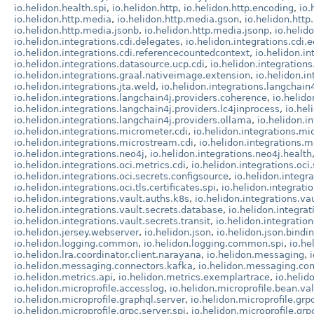
io.helidon.health.spi
,
io.helidon.http
,
io.helidon.http.encoding
,
io.
io.helidon.http.media
,
io.helidon.http.media.gson
,
io.helidon.htt
io.helidon.http.media.jsonb
,
io.helidon.http.media.jsonp
,
io.helid
io.helidon.integrations.cdi.delegates
,
io.helidon.integrations.cdi.e
io.helidon.integrations.cdi.referencecountedcontext
,
io.helidon.i
io.helidon.integrations.datasource.ucp.cdi
,
io.helidon.integrations
io.helidon.integrations.graal.nativeimage.extension
,
io.helidon.in
io.helidon.integrations.jta.weld
,
io.helidon.integrations.langchain
io.helidon.integrations.langchain4j.providers.coherence
,
io.helido
io.helidon.integrations.langchain4j.providers.lc4jinprocess
,
io.hel
io.helidon.integrations.langchain4j.providers.ollama
,
io.helidon.i
io.helidon.integrations.micrometer.cdi
,
io.helidon.integrations.mi
io.helidon.integrations.microstream.cdi
,
io.helidon.integrations.
io.helidon.integrations.neo4j
,
io.helidon.integrations.neo4j.health
io.helidon.integrations.oci.metrics.cdi
,
io.helidon.integrations.oci
io.helidon.integrations.oci.secrets.configsource
,
io.helidon.integr
io.helidon.integrations.oci.tls.certificates.spi
,
io.helidon.integrati
io.helidon.integrations.vault.auths.k8s
,
io.helidon.integrations.va
io.helidon.integrations.vault.secrets.database
,
io.helidon.integrat
io.helidon.integrations.vault.secrets.transit
,
io.helidon.integration
io.helidon.jersey.webserver
,
io.helidon.json
,
io.helidon.json.bindi
io.helidon.logging.common
,
io.helidon.logging.common.spi
,
io.he
io.helidon.lra.coordinator.client.narayana
,
io.helidon.messaging
,
io.helidon.messaging.connectors.kafka
,
io.helidon.messaging.co
io.helidon.metrics.api
,
io.helidon.metrics.exemplartrace
,
io.helid
io.helidon.microprofile.accesslog
,
io.helidon.microprofile.bean.val
io.helidon.microprofile.graphql.server
,
io.helidon.microprofile.grpc
io.helidon.microprofile.grpc.server.spi
,
io.helidon.microprofile.grp