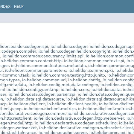
INDEX
HELP
lidon.builder.codegen.spi
,
io.helidon.codegen
,
io.helidon.codegen.api.
n.codegen.compiler
,
io.helidon.codegen.helidon.copyright
,
io.helidon
s
,
io.helidon.common.concurrency.limits.spi
,
io.helidon.common.confi
io.helidon.common.context.http
,
io.helidon.common.context.spi
,
io.
degen
,
io.helidon.common.features.metadata
,
io.helidon.common.ma
pi
,
io.helidon.common.parameters
,
io.helidon.common.pki
,
io.helid
on.common.task
,
io.helidon.common.testing.http.junit5
,
io.helidon.co
mmon.types
,
io.helidon.common.uri
,
io.helidon.config
,
io.helidon.confi
nfig.metadata
,
io.helidon.config.metadata.codegen
,
io.helidon.confi
aml
,
io.helidon.config.yaml.mp
,
io.helidon.cors
,
io.helidon.data
,
io.he
rser
,
io.helidon.data.codegen.parser.spi
,
io.helidon.data.codegen.que
on
,
io.helidon.data.sql.datasource
,
io.helidon.data.sql.datasource.hika
.ucp
,
io.helidon.dbclient
,
io.helidon.dbclient.health
,
io.helidon.dbclien
client.jsonp
,
io.helidon.dbclient.metrics
,
io.helidon.dbclient.metrics.h
idon.declarative.codegen.common
,
io.helidon.declarative.codegen.co
n.http.restclient
,
io.helidon.declarative.codegen.http.webserver
,
io.
odegen.model.http
,
io.helidon.declarative.codegen.scheduling
,
io.heli
.codegen.websocket
,
io.helidon.declarative.codegen.websocket.client
lidon.faulttolerance
,
io.helidon.graphql.server
,
io.helidon.grpc.api
,
io.