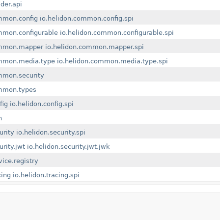
lder.api
mmon.config
io.helidon.common.config.spi
mmon.configurable
io.helidon.common.configurable.spi
ommon.mapper
io.helidon.common.mapper.spi
ommon.media.type
io.helidon.common.media.type.spi
mmon.security
ommon.types
fig
io.helidon.config.spi
n
urity
io.helidon.security.spi
urity.jwt
io.helidon.security.jwt.jwk
vice.registry
cing
io.helidon.tracing.spi