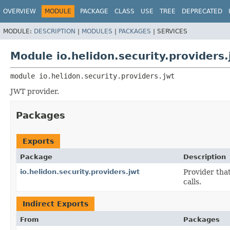
OVERVIEW
MODULE
PACKAGE
CLASS
USE
TREE
DEPRECATED
MODULE:
DESCRIPTION
|
MODULES
|
PACKAGES
|
SERVICES
Module io.helidon.security.providers.
module 
io.helidon.security.providers.jwt
JWT provider.
Packages
Exports
Package
Description
io.helidon.security.providers.jwt
Provider tha
calls.
Indirect Exports
From
Packages