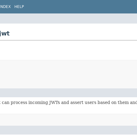
INDEX
HELP
jwt
t can process incoming JWTs and assert users based on them an