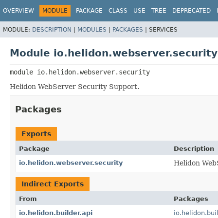
OVERVIEW
MODULE
PACKAGE
CLASS
USE
TREE
DEPRECATED
MODULE:
DESCRIPTION
|
MODULES
|
PACKAGES
|
SERVICES
Module io.helidon.webserver.security
module 
io.helidon.webserver.security
Helidon WebServer Security Support.
Packages
Exports
Package
Description
io.helidon.webserver.security
Helidon Web
Indirect Exports
From
Packages
io.helidon.builder.api
io.helidon.bui