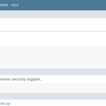
INDEX
HELP
Server Security Support.
lder.api