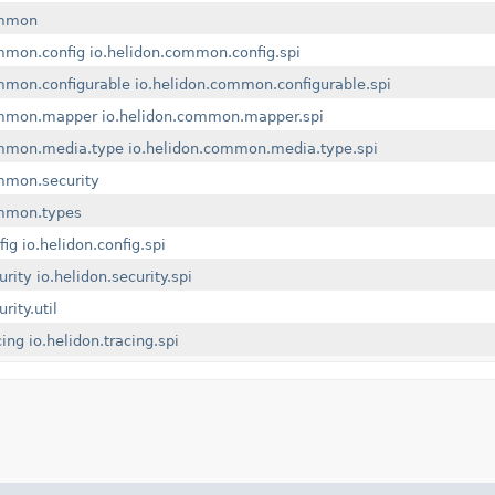
ommon
mmon.config
io.helidon.common.config.spi
mmon.configurable
io.helidon.common.configurable.spi
ommon.mapper
io.helidon.common.mapper.spi
ommon.media.type
io.helidon.common.media.type.spi
mmon.security
ommon.types
fig
io.helidon.config.spi
urity
io.helidon.security.spi
rity.util
cing
io.helidon.tracing.spi