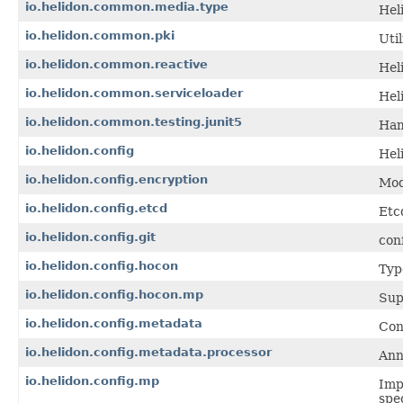
io.helidon.common.media.type
Hel
io.helidon.common.pki
Util
io.helidon.common.reactive
Hel
io.helidon.common.serviceloader
Hel
io.helidon.common.testing.junit5
Ham
io.helidon.config
Hel
io.helidon.config.encryption
Mod
io.helidon.config.etcd
Etc
io.helidon.config.git
con
io.helidon.config.hocon
Typ
io.helidon.config.hocon.mp
Sup
io.helidon.config.metadata
Con
io.helidon.config.metadata.processor
Ann
io.helidon.config.mp
Imp
spec