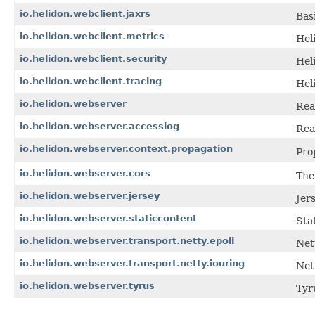
io.helidon.webclient.jaxrs
Bas
io.helidon.webclient.metrics
Hel
io.helidon.webclient.security
Hel
io.helidon.webclient.tracing
Hel
io.helidon.webserver
Rea
io.helidon.webserver.accesslog
Rea
io.helidon.webserver.context.propagation
Pro
io.helidon.webserver.cors
The
io.helidon.webserver.jersey
Jer
io.helidon.webserver.staticcontent
Sta
io.helidon.webserver.transport.netty.epoll
Net
io.helidon.webserver.transport.netty.iouring
Net
io.helidon.webserver.tyrus
Tyr