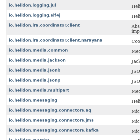
io.helidon.logging.jul
Hel
io.helidon.logging.slf4j
Hel
io.helidon.lra.coordinator.client
Abs
imp
io.helidon.lra.coordinator.client.narayana
Coo
io.helidon.media.common
Med
io.helidon.media.jackson
Jac
io.helidon.media.jsonb
JSO
io.helidon.media.jsonp
JSO
io.helidon.media.multipart
Med
io.helidon.messaging
Hel
io.helidon.messaging.connectors.aq
Mic
io.helidon.messaging.connectors.jms
Mic
io.helidon.messaging.connectors.kafka
Mic