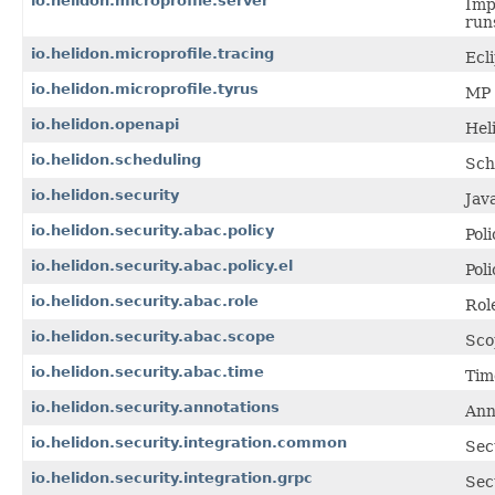
io.helidon.microprofile.server
Imp
run
io.helidon.microprofile.tracing
Ecl
io.helidon.microprofile.tyrus
MP 
io.helidon.openapi
Hel
io.helidon.scheduling
Sch
io.helidon.security
Jav
io.helidon.security.abac.policy
Poli
io.helidon.security.abac.policy.el
Poli
io.helidon.security.abac.role
Role
io.helidon.security.abac.scope
Sco
io.helidon.security.abac.time
Tim
io.helidon.security.annotations
Ann
io.helidon.security.integration.common
Sec
io.helidon.security.integration.grpc
Sec