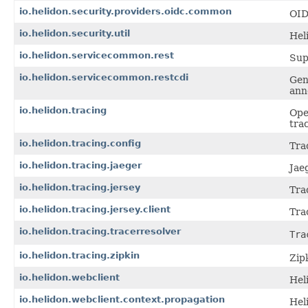
io.helidon.security.providers.oidc.common
OID
io.helidon.security.util
Heli
io.helidon.servicecommon.rest
Sup
io.helidon.servicecommon.restcdi
Gen
ann
io.helidon.tracing
Ope
trac
io.helidon.tracing.config
Tra
io.helidon.tracing.jaeger
Jae
io.helidon.tracing.jersey
Tra
io.helidon.tracing.jersey.client
Tra
io.helidon.tracing.tracerresolver
Tra
io.helidon.tracing.zipkin
Zip
io.helidon.webclient
Hel
io.helidon.webclient.context.propagation
Hel