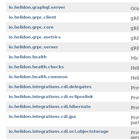
io.helidon.graphql.server
Gra
io.helidon.grpc.client
gRP
io.helidon.grpc.core
gRP
io.helidon.grpc.metrics
gRP
io.helidon.grpc.server
gRP
io.helidon.health
Mic
io.helidon.health.checks
Hel
io.helidon.health.common
Hel
io.helidon.integrations.cdi.delegates
Pro
io.helidon.integrations.cdi.eclipselink
Pro
io.helidon.integrations.cdi.hibernate
Pro
io.helidon.integrations.cdi.jpa
Pro
par
io.helidon.integrations.cdi.oci.objectstorage
Pro
ser