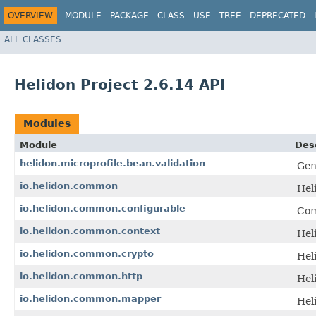
OVERVIEW
MODULE
PACKAGE
CLASS
USE
TREE
DEPRECATED
ALL CLASSES
Helidon Project 2.6.14 API
Modules
Module
Des
helidon.microprofile.bean.validation
Gen
io.helidon.common
Hel
io.helidon.common.configurable
Com
io.helidon.common.context
Hel
io.helidon.common.crypto
Hel
io.helidon.common.http
Hel
io.helidon.common.mapper
Hel