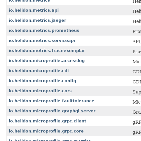
io.helidon.metrics
Hel
io.helidon.metrics.api
Hel
io.helidon.metrics.jaeger
Hel
io.helidon.metrics.prometheus
Pro
io.helidon.metrics.serviceapi
API
io.helidon.metrics.traceexemplar
Pro
io.helidon.microprofile.accesslog
Mic
io.helidon.microprofile.cdi
CDI
io.helidon.microprofile.config
CDI
io.helidon.microprofile.cors
Sup
io.helidon.microprofile.faulttolerance
Mic
io.helidon.microprofile.graphql.server
Gra
io.helidon.microprofile.grpc.client
gRP
io.helidon.microprofile.grpc.core
gRP