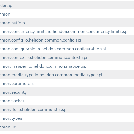
lder.api
ommon
mmon.buffers
mmon.concurrency.limits
io.helidon.common.concurrency.limits.spi
mmon.config
io.helidon.common.config.spi
mmon.configurable
io.helidon.common.configurable.spi
ommon.context
io.helidon.common.context.spi
ommon.mapper
io.helidon.common.mapper.spi
ommon.media.type
io.helidon.common.media.type.spi
ommon.parameters
mmon.security
ommon.socket
mmon.tls
io.helidon.common.tls.spi
ommon.types
mmon.uri