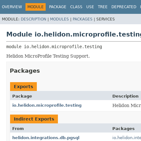
OVERVIEW
MODULE
PACKAGE
CLASS
USE
TREE
DEPRECATED
MODULE:
DESCRIPTION
|
MODULES
|
PACKAGES
|
SERVICES
Module io.helidon.microprofile.testin
module 
io.helidon.microprofile.testing
Helidon MicroProfile Testing Support.
Packages
Exports
Package
Description
io.helidon.microprofile.testing
Helidon Micr
Indirect Exports
From
Packages
helidon.integrations.db.pgsql
io.helidon.int