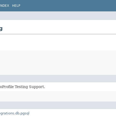
INDEX
HELP
g
oProfile Testing Support.
egrations.db.pgsql