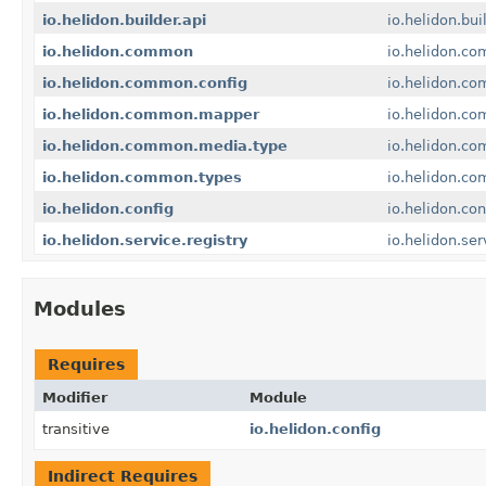
io.helidon.builder.api
io.helidon.bui
io.helidon.common
io.helidon.c
io.helidon.common.config
io.helidon.co
io.helidon.common.mapper
io.helidon.c
io.helidon.common.media.type
io.helidon.c
io.helidon.common.types
io.helidon.c
io.helidon.config
io.helidon.con
io.helidon.service.registry
io.helidon.ser
Modules
Requires
Modifier
Module
transitive
io.helidon.config
Indirect Requires