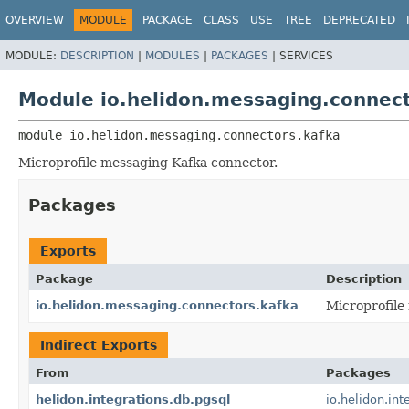
OVERVIEW
MODULE
PACKAGE
CLASS
USE
TREE
DEPRECATED
MODULE:
DESCRIPTION
|
MODULES
|
PACKAGES
|
SERVICES
Module io.helidon.messaging.connect
module 
io.helidon.messaging.connectors.kafka
Microprofile messaging Kafka connector.
Packages
Exports
Package
Description
io.helidon.messaging.connectors.kafka
Microprofile
Indirect Exports
From
Packages
helidon.integrations.db.pgsql
io.helidon.int