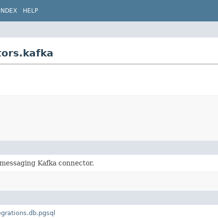
INDEX
HELP
ors.kafka
 messaging Kafka connector.
egrations.db.pgsql