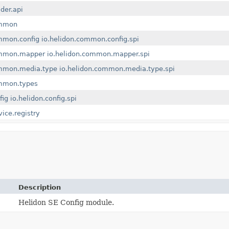
lder.api
ommon
mmon.config
io.helidon.common.config.spi
ommon.mapper
io.helidon.common.mapper.spi
ommon.media.type
io.helidon.common.media.type.spi
ommon.types
fig
io.helidon.config.spi
vice.registry
Description
Helidon SE Config module.