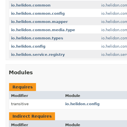
io.helidon.common
io.helidon.c
io.helidon.common.config
io.helidon.co
io.helidon.common.mapper
io.helidon.c
io.helidon.common.media.type
io.helidon.c
io.helidon.common.types
io.helidon.c
io.helidon.config
io.helidon.con
io.helidon.service.registry
io.helidon.ser
Modules
Requires
Modifier
Module
transitive
io.helidon.config
Indirect Requires
Modifier
Module