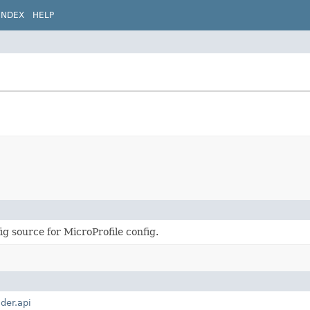
INDEX
HELP
 source for MicroProfile config.
lder.api