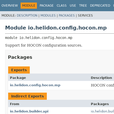
OVERVIEW
MODULE
PACKAGE
CLASS
USE
TREE
DEPRECATED
MODULE:
DESCRIPTION
|
MODULES
|
PACKAGES
|
SERVICES
Module io.helidon.config.hocon.mp
module 
io.helidon.config.hocon.mp
Support for HOCON configuration sources.
Packages
Exports
Package
Description
io.helidon.config.hocon.mp
HOCON config
Indirect Exports
From
Packages
io.helidon.builder.api
io.helidon.bui