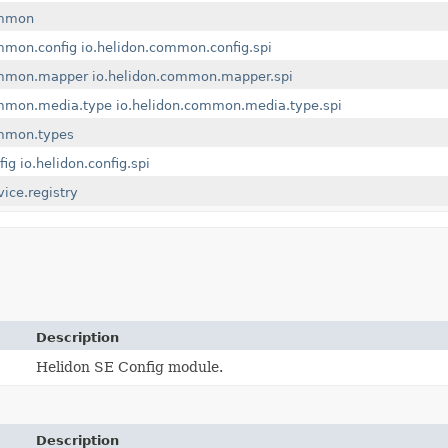
ommon
mmon.config
io.helidon.common.config.spi
ommon.mapper
io.helidon.common.mapper.spi
ommon.media.type
io.helidon.common.media.type.spi
ommon.types
fig
io.helidon.config.spi
vice.registry
Description
Helidon SE Config module.
Description