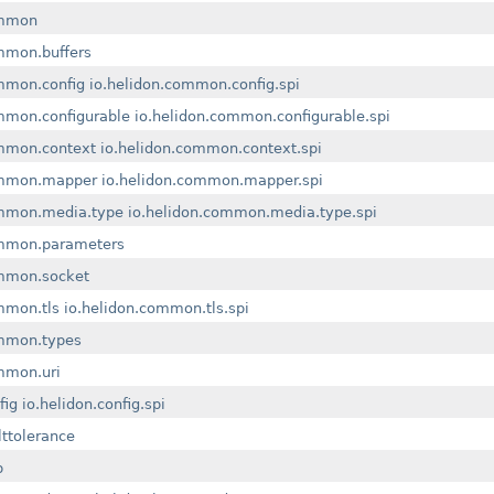
ommon
mmon.buffers
mmon.config
io.helidon.common.config.spi
mmon.configurable
io.helidon.common.configurable.spi
ommon.context
io.helidon.common.context.spi
ommon.mapper
io.helidon.common.mapper.spi
ommon.media.type
io.helidon.common.media.type.spi
ommon.parameters
ommon.socket
mmon.tls
io.helidon.common.tls.spi
ommon.types
mmon.uri
fig
io.helidon.config.spi
lttolerance
p