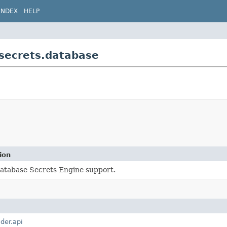
INDEX
HELP
.secrets.database
ion
Database Secrets Engine support.
lder.api