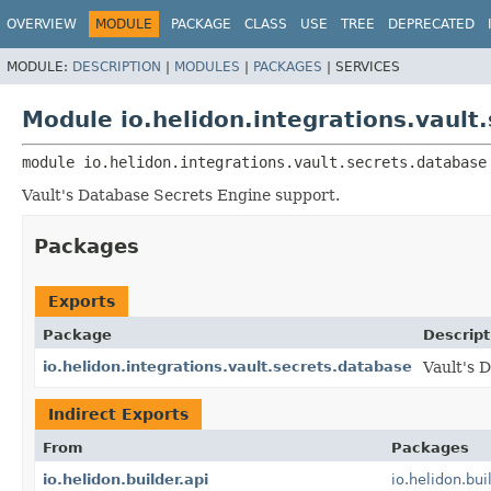
OVERVIEW
MODULE
PACKAGE
CLASS
USE
TREE
DEPRECATED
MODULE:
DESCRIPTION
|
MODULES
|
PACKAGES
|
SERVICES
Module io.helidon.integrations.vault
module 
io.helidon.integrations.vault.secrets.database
Vault's Database Secrets Engine support.
Packages
Exports
Package
Descript
io.helidon.integrations.vault.secrets.database
Vault's 
Indirect Exports
From
Packages
io.helidon.builder.api
io.helidon.bui