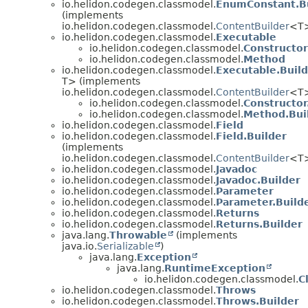
io.helidon.codegen.classmodel.
EnumConstant.B
(implements
io.helidon.codegen.classmodel.
ContentBuilder
<T
io.helidon.codegen.classmodel.
Executable
io.helidon.codegen.classmodel.
Constructor
io.helidon.codegen.classmodel.
Method
io.helidon.codegen.classmodel.
Executable.Buil
T> (implements
io.helidon.codegen.classmodel.
ContentBuilder
<T
io.helidon.codegen.classmodel.
Constructor
io.helidon.codegen.classmodel.
Method.Bui
io.helidon.codegen.classmodel.
Field
io.helidon.codegen.classmodel.
Field.Builder
(implements
io.helidon.codegen.classmodel.
ContentBuilder
<T
io.helidon.codegen.classmodel.
Javadoc
io.helidon.codegen.classmodel.
Javadoc.Builder
io.helidon.codegen.classmodel.
Parameter
io.helidon.codegen.classmodel.
Parameter.Build
io.helidon.codegen.classmodel.
Returns
io.helidon.codegen.classmodel.
Returns.Builder
java.lang.
Throwable
(implements
java.io.
Serializable
)
java.lang.
Exception
java.lang.
RuntimeException
io.helidon.codegen.classmodel.
C
io.helidon.codegen.classmodel.
Throws
io.helidon.codegen.classmodel.
Throws.Builder