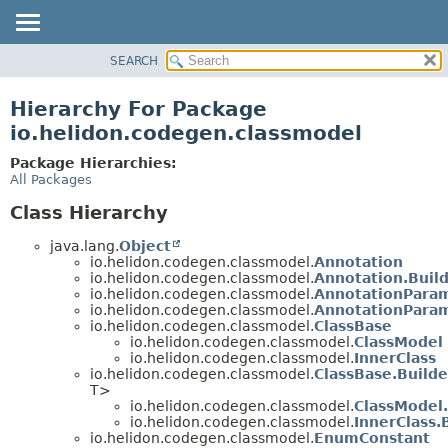
SEARCH
OVERVIEW
MODULE
Hierarchy For Package
PACKAGE
io.helidon.codegen.classmodel
CLASS
Package Hierarchies:
USE
All Packages
TREE
Class Hierarchy
DEPRECATED
java.lang.
Object
INDEX
io.helidon.codegen.classmodel.
Annotation
io.helidon.codegen.classmodel.
Annotation.Buil
HELP
io.helidon.codegen.classmodel.
AnnotationPara
io.helidon.codegen.classmodel.
AnnotationParam
io.helidon.codegen.classmodel.
ClassBase
io.helidon.codegen.classmodel.
ClassModel
io.helidon.codegen.classmodel.
InnerClass
io.helidon.codegen.classmodel.
ClassBase.Builde
T>
io.helidon.codegen.classmodel.
ClassModel.
io.helidon.codegen.classmodel.
InnerClass.
io.helidon.codegen.classmodel.
EnumConstant