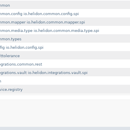
ommon
mmon.config
io.helidon.common.config.spi
ommon.mapper
io.helidon.common.mapper.spi
ommon.media.type
io.helidon.common.media.type.spi
ommon.types
fig
io.helidon.config.spi
lttolerance
tegrations.common.rest
egrations.vault
io.helidon.integrations.vault.spi
n
vice.registry