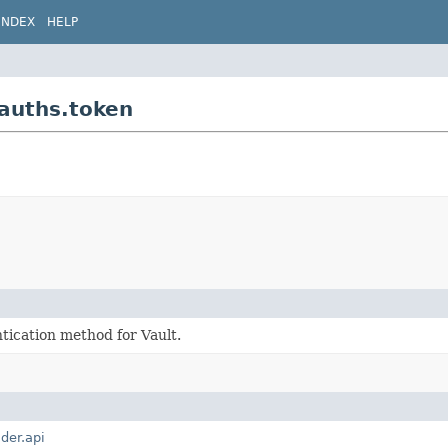
INDEX
HELP
.auths.token
tication method for Vault.
lder.api