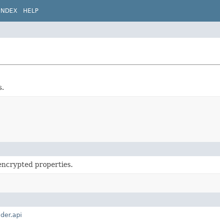
INDEX
HELP
s.
encrypted properties.
lder.api