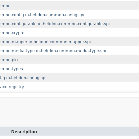
ommon
mmon.config
io.helidon.common.config.spi
mmon.configurable
io.helidon.common.configurable.spi
ommon.crypto
ommon.mapper
io.helidon.common.mapper.spi
ommon.media.type
io.helidon.common.media.type.spi
ommon.pki
ommon.types
fig
io.helidon.config.spi
vice.registry
Description