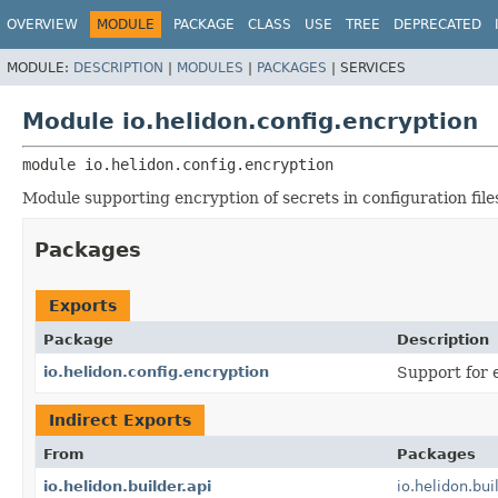
OVERVIEW
MODULE
PACKAGE
CLASS
USE
TREE
DEPRECATED
MODULE:
DESCRIPTION
|
MODULES
|
PACKAGES
|
SERVICES
Module io.helidon.config.encryption
module 
io.helidon.config.encryption
Module supporting encryption of secrets in configuration file
Packages
Exports
Package
Description
io.helidon.config.encryption
Support for 
Indirect Exports
From
Packages
io.helidon.builder.api
io.helidon.bui