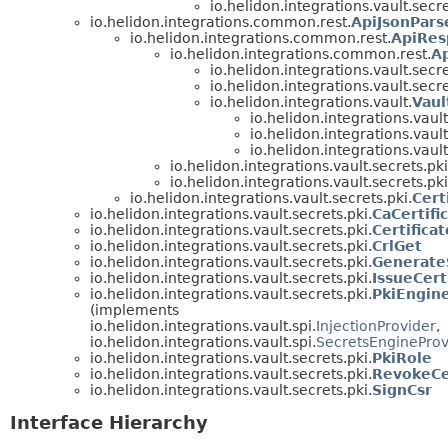
io.helidon.integrations.vault.secre
io.helidon.integrations.common.rest.
ApiJsonPars
io.helidon.integrations.common.rest.
ApiRes
io.helidon.integrations.common.rest.
A
io.helidon.integrations.vault.secre
io.helidon.integrations.vault.secre
io.helidon.integrations.vault.
Vau
io.helidon.integrations.vault
io.helidon.integrations.vault
io.helidon.integrations.vault
io.helidon.integrations.vault.secrets.pki
io.helidon.integrations.vault.secrets.pki
io.helidon.integrations.vault.secrets.pki.
Cert
io.helidon.integrations.vault.secrets.pki.
CaCertifi
io.helidon.integrations.vault.secrets.pki.
Certifica
io.helidon.integrations.vault.secrets.pki.
CrlGet
io.helidon.integrations.vault.secrets.pki.
Generate
io.helidon.integrations.vault.secrets.pki.
IssueCert
io.helidon.integrations.vault.secrets.pki.
PkiEngin
(implements
io.helidon.integrations.vault.spi.
InjectionProvider
,
io.helidon.integrations.vault.spi.
SecretsEngineProv
io.helidon.integrations.vault.secrets.pki.
PkiRole
io.helidon.integrations.vault.secrets.pki.
RevokeCer
io.helidon.integrations.vault.secrets.pki.
SignCsr
Interface Hierarchy