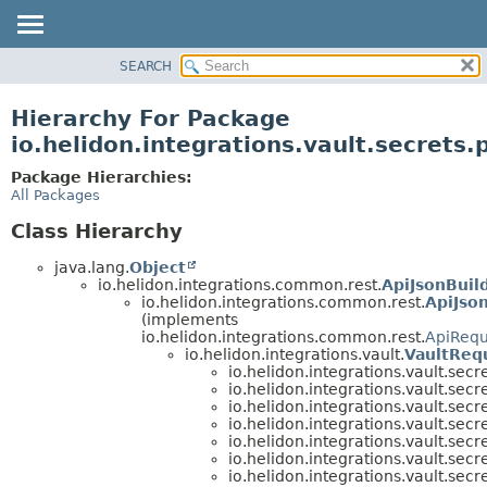
SEARCH
OVERVIEW
MODULE
Hierarchy For Package
PACKAGE
io.helidon.integrations.vault.secrets.
CLASS
Package Hierarchies:
USE
All Packages
TREE
Class Hierarchy
DEPRECATED
java.lang.
Object
INDEX
io.helidon.integrations.common.rest.
ApiJsonBuil
io.helidon.integrations.common.rest.
ApiJso
HELP
(implements
io.helidon.integrations.common.rest.
ApiRequ
io.helidon.integrations.vault.
VaultReq
io.helidon.integrations.vault.secre
io.helidon.integrations.vault.secre
io.helidon.integrations.vault.secre
io.helidon.integrations.vault.secre
io.helidon.integrations.vault.secre
io.helidon.integrations.vault.secre
io.helidon.integrations.vault.secre