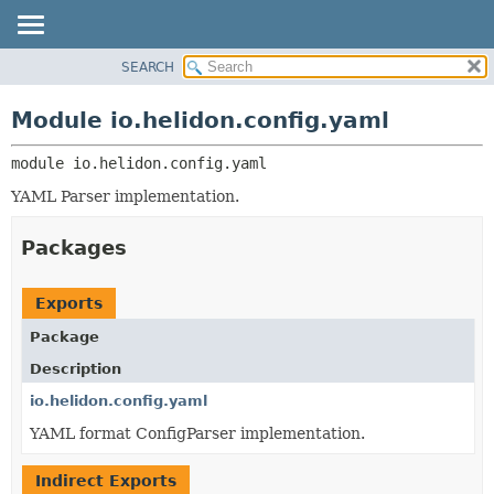
SEARCH
OVERVIEW
MODULE:
DESCRIPTION
MODULE
Module io.helidon.config.yaml
MODULES
PACKAGE
PACKAGES
module 
io.helidon.config.yaml
CLASS
SERVICES
USE
YAML Parser implementation.
TREE
Packages
DEPRECATED
INDEX
Exports
HELP
Package
Description
io.helidon.config.yaml
YAML format ConfigParser implementation.
Indirect Exports