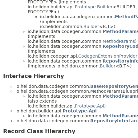
PROTOTYPE> (implements
io.helidon.builder.api.
Prototype.Builder
<BUILDER,
PROTOTYPE>)
io.helidon.data.codegen.common.
MethodPa
(implements
io.helidon.common.
Builder
<B,
T>)
io.helidon.data.codegen.common.
MethodParams
(implements
io.helidon.data.codegen.common.
MethodParams
)
io.helidon.data.codegen.common.
RepositoryCo
(implements
io.helidon.codegen.spi.
CodegenExtensionProvider
io.helidon.data.codegen.common.
RepositoryInf
(implements io.helidon.common.
Builder
<B,
T>)
Interface Hierarchy
io.helidon.data.codegen.common.
BaseRepositoryGen
io.helidon.data.codegen.common.MethodParamsBluepri
io.helidon.data.codegen.common.
MethodParam
(also extends
io.helidon.builder.api.
Prototype.Api
)
io.helidon.builder.api.
Prototype.Api
io.helidon.data.codegen.common.
MethodParam
io.helidon.data.codegen.common.
RepositoryInterfac
Record Class Hierarchy