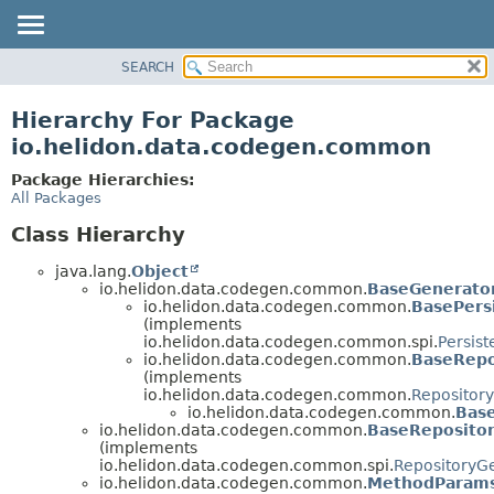
SEARCH
OVERVIEW
MODULE
Hierarchy For Package
PACKAGE
io.helidon.data.codegen.common
CLASS
Package Hierarchies:
USE
All Packages
TREE
Class Hierarchy
DEPRECATED
java.lang.
Object
INDEX
io.helidon.data.codegen.common.
BaseGenerato
io.helidon.data.codegen.common.
BasePers
HELP
(implements
io.helidon.data.codegen.common.spi.
Persis
io.helidon.data.codegen.common.
BaseRepo
(implements
io.helidon.data.codegen.common.
Repositor
io.helidon.data.codegen.common.
Bas
io.helidon.data.codegen.common.
BaseReposito
(implements
io.helidon.data.codegen.common.spi.
RepositoryG
io.helidon.data.codegen.common.
MethodParams