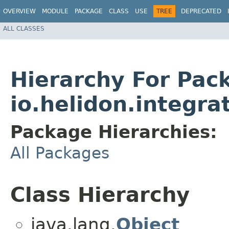
OVERVIEW
MODULE
PACKAGE
CLASS
USE
TREE
DEPRECATED
ALL CLASSES
Hierarchy For Pac
io.helidon.integra
Package Hierarchies:
All Packages
Class Hierarchy
java.lang.
Object