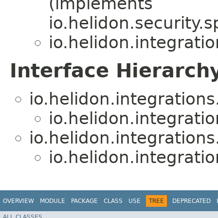
(implements
io.helidon.security.sp
io.helidon.integratio
Interface Hierarch
io.helidon.integrations
io.helidon.integratio
io.helidon.integrations
io.helidon.integratio
OVERVIEW
MODULE
PACKAGE
CLASS
USE
TREE
DEPRECATED
ALL CLASSES