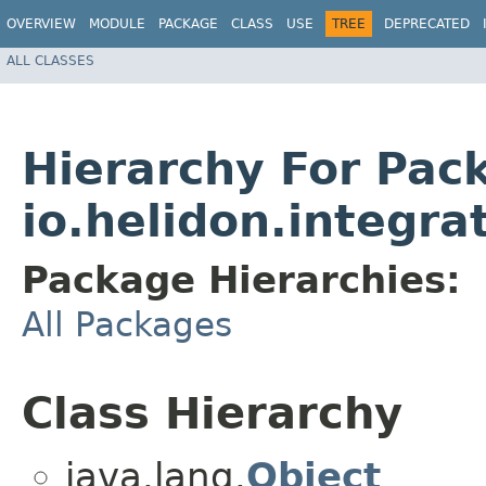
OVERVIEW
MODULE
PACKAGE
CLASS
USE
TREE
DEPRECATED
ALL CLASSES
Hierarchy For Pac
io.helidon.integra
Package Hierarchies:
All Packages
Class Hierarchy
java.lang.
Object