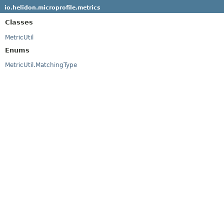
io.helidon.microprofile.metrics
Classes
MetricUtil
Enums
MetricUtil.MatchingType